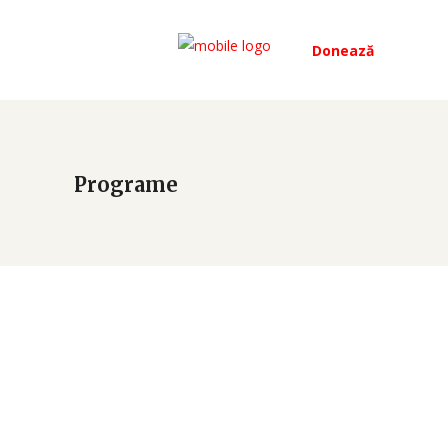
Donează
Programe
Care for Kids
[vc_row][vc_column][vc_column_text]Alienum