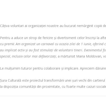
Câțiva voluntari ai organizației noastre au bucurat nemărginit copiii de 
Pentru a aduce un strop de fericire și divertisment celor înscriși la aft
cu premii:
Am organizat un carnaval cu ocazia zilei de 1 iunie, oferind c
au implicat activ și au fost stimulați de voluntarii tineri. Evenimentul 
special, inclusiv celor mai defavorizați,
a mărturisit Maria Moldovan, vol
Le mulțumim tuturor pentru colaborare și implicare. Apreciem dăruir
Șura Culturală este proiectul transformării unei șuri vechi din cartierul
la dispoziția comunității din proximitate, cu foarte multe cazuri sociale 