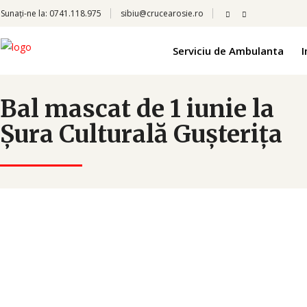
Sunați-ne la:
0741.118.975
sibiu@crucearosie.ro
Serviciu de Ambulanta
I
Bal mascat de 1 iunie la
Șura Culturală Gușterița