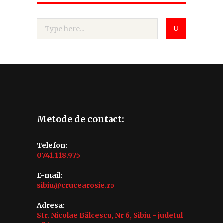
Metode de contact:
Telefon:
0741.118.975
E-mail:
sibiu@crucearosie.ro
Adresa:
Str. Nicolae Bălcescu, Nr 6, Sibiu - judetul