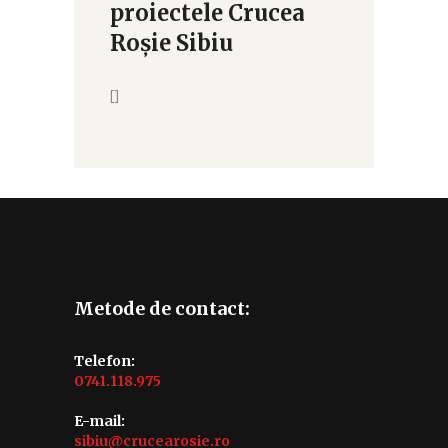
proiectele Crucea
Roșie Sibiu
[]
Metode de contact:
Telefon:
0741.118.975
E-mail:
sibiu@crucearosie.ro