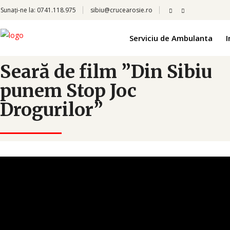
Sunați-ne la:
0741.118.975
sibiu@crucearosie.ro
Serviciu de Ambulanta
I
Seară de film ”Din Sibiu
punem Stop Joc
Drogurilor”