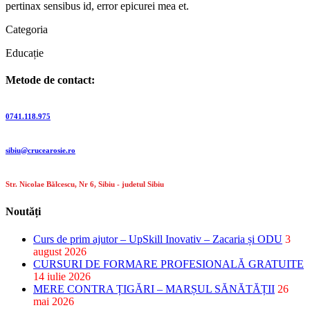
pertinax sensibus id, error epicurei mea et.
Categoria
Educație
Metode de contact:
Telefon:
0741.118.975
E-mail:
sibiu@crucearosie.ro
Adresa:
Str. Nicolae Bălcescu, Nr 6, Sibiu - judetul Sibiu
Noutăți
Curs de prim ajutor – UpSkill Inovativ – Zacaria și ODU
3
august 2026
CURSURI DE FORMARE PROFESIONALĂ GRATUITE
14 iulie 2026
MERE CONTRA ȚIGĂRI – MARȘUL SĂNĂTĂȚII
26
mai 2026