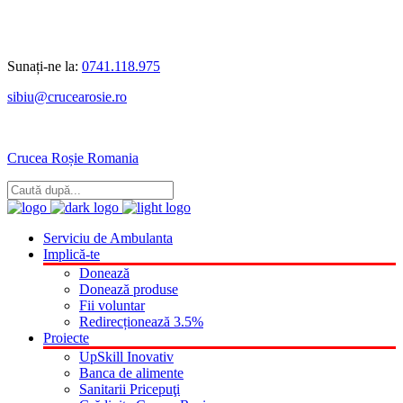
Sunați-ne la:
0741.118.975
sibiu@crucearosie.ro
Crucea Roșie Romania
Serviciu de Ambulanta
Implică-te
Donează
Donează produse
Fii voluntar
Redirecționează 3.5%
Proiecte
UpSkill Inovativ
Banca de alimente
Sanitarii Pricepuţi