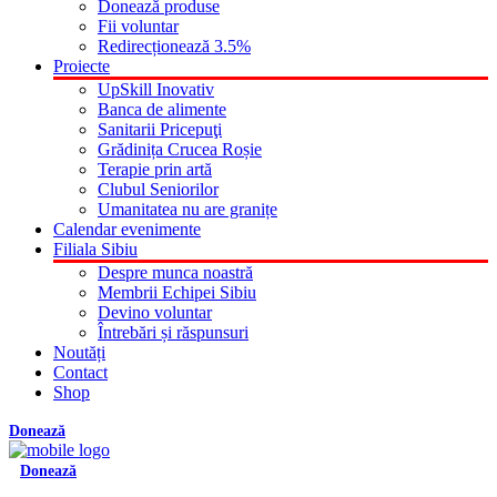
Donează produse
Fii voluntar
Redirecționează 3.5%
Proiecte
UpSkill Inovativ
Banca de alimente
Sanitarii Pricepuţi
Grădinița Crucea Roșie
Terapie prin artă
Clubul Seniorilor
Umanitatea nu are granițe
Calendar evenimente
Filiala Sibiu
Despre munca noastră
Membrii Echipei Sibiu
Devino voluntar
Întrebări și răspunsuri
Noutăți
Contact
Shop
Donează
Donează