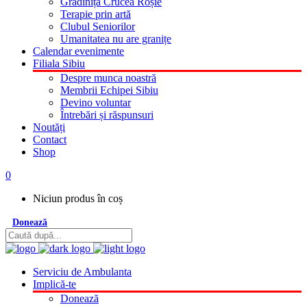
Grădinița Crucea Roșie
Terapie prin artă
Clubul Seniorilor
Umanitatea nu are granițe
Calendar evenimente
Filiala Sibiu
Despre munca noastră
Membrii Echipei Sibiu
Devino voluntar
Întrebări și răspunsuri
Noutăți
Contact
Shop
0
Niciun produs în coș
Donează
Serviciu de Ambulanta
Implică-te
Donează