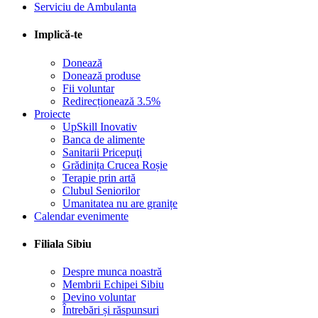
Serviciu de Ambulanta
Implică-te
Donează
Donează produse
Fii voluntar
Redirecționează 3.5%
Proiecte
UpSkill Inovativ
Banca de alimente
Sanitarii Pricepuţi
Grădinița Crucea Roșie
Terapie prin artă
Clubul Seniorilor
Umanitatea nu are granițe
Calendar evenimente
Filiala Sibiu
Despre munca noastră
Membrii Echipei Sibiu
Devino voluntar
Întrebări și răspunsuri