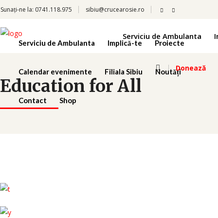
Sunați-ne la:
0741.118.975
sibiu@crucearosie.ro
Serviciu de Ambulanta
I
Serviciu de Ambulanta
Implică-te
Proiecte
Donează
Calendar evenimente
Filiala Sibiu
Noutăți
Education for All
Contact
Shop