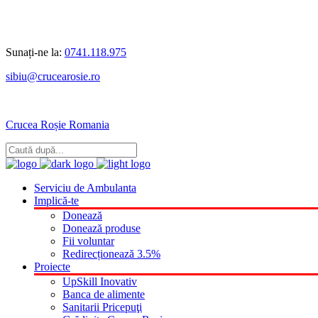
Sunați-ne la:
0741.118.975
sibiu@crucearosie.ro
Crucea Roșie Romania
Serviciu de Ambulanta
Implică-te
Donează
Donează produse
Fii voluntar
Redirecționează 3.5%
Proiecte
UpSkill Inovativ
Banca de alimente
Sanitarii Pricepuţi