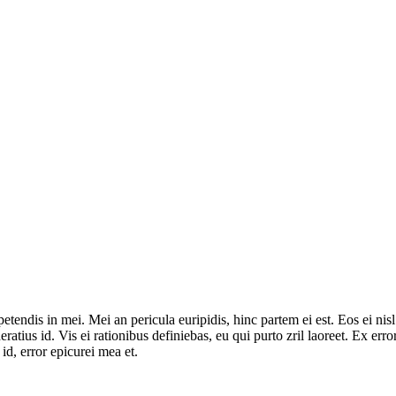
tendis in mei. Mei an pericula euripidis, hinc partem ei est. Eos ei nisl 
ratius id. Vis ei rationibus definiebas, eu qui purto zril laoreet. Ex erro
id, error epicurei mea et.