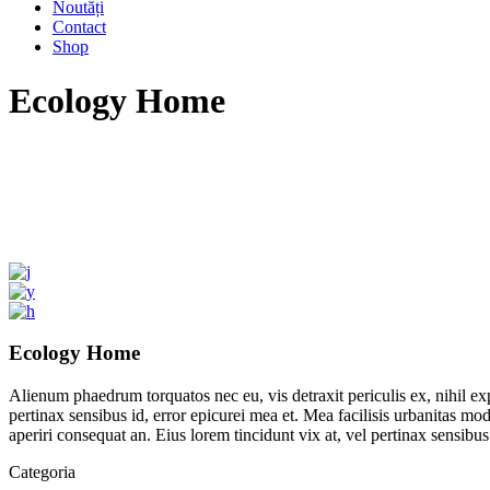
Noutăți
Contact
Shop
Ecology Home
Ecology Home
Alienum phaedrum torquatos nec eu, vis detraxit periculis ex, nihil expe
pertinax sensibus id, error epicurei mea et. Mea facilisis urbanitas mode
aperiri consequat an. Eius lorem tincidunt vix at, vel pertinax sensibus 
Categoria