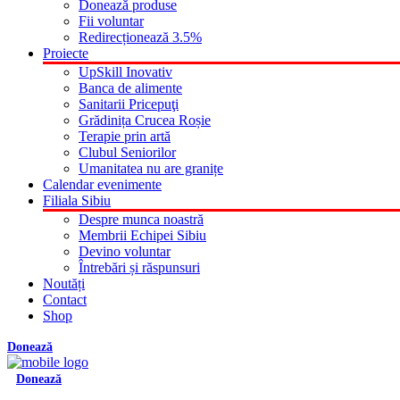
Donează produse
Fii voluntar
Redirecționează 3.5%
Proiecte
UpSkill Inovativ
Banca de alimente
Sanitarii Pricepuţi
Grădinița Crucea Roșie
Terapie prin artă
Clubul Seniorilor
Umanitatea nu are granițe
Calendar evenimente
Filiala Sibiu
Despre munca noastră
Membrii Echipei Sibiu
Devino voluntar
Întrebări și răspunsuri
Noutăți
Contact
Shop
Donează
Donează