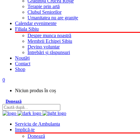
Grădinița Crucea Roșie
Terapie prin artă
Clubul Seniorilor
Umanitatea nu are granițe
Calendar evenimente
Filiala Sibiu
Despre munca noastră
Membrii Echipei Sibiu
Devino voluntar
Întrebări și răspunsuri
Noutăți
Contact
Shop
0
Niciun produs în coș
Donează
Serviciu de Ambulanta
Implică-te
Donează