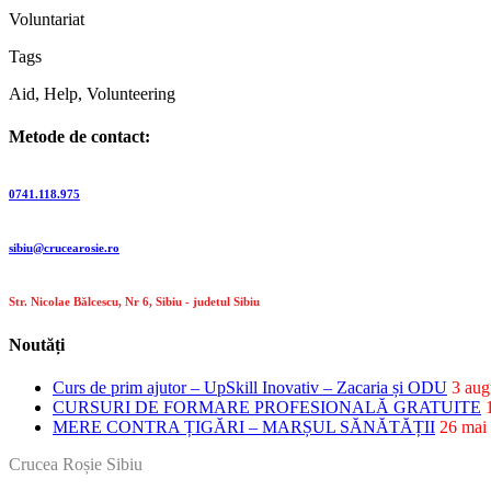
Voluntariat
Tags
Aid, Help, Volunteering
Metode de contact:
Telefon:
0741.118.975
E-mail:
sibiu@crucearosie.ro
Adresa:
Str. Nicolae Bălcescu, Nr 6, Sibiu - judetul Sibiu
Noutăți
Curs de prim ajutor – UpSkill Inovativ – Zacaria și ODU
3 aug
CURSURI DE FORMARE PROFESIONALĂ GRATUITE
MERE CONTRA ȚIGĂRI – MARȘUL SĂNĂTĂȚII
26 mai
Crucea Roșie Sibiu