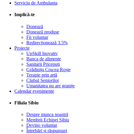
Serviciu de Ambulanta
Implică-te
Donează
Donează produse
Fii voluntar
Redirecționează 3.5%
Proiecte
UpSkill Inovativ
Banca de alimente
Sanitarii Pricepuţi
Grădinița Crucea Roșie
Terapie prin artă
Clubul Seniorilor
Umanitatea nu are granițe
Calendar evenimente
Filiala Sibiu
Despre munca noastră
Membrii Echipei Sibiu
Devino voluntar
Întrebări și răspunsuri