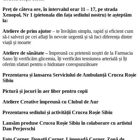
Preț de câteva ore, în intervalul orar 11 – 17, pe strada
Xenopol, Nr 1 (pietonala din fața sediului nostru) te așteptăm
la:
Ateliere de prim ajutor
– te învățăm simplu, rapid și eficient cum
să-i salvezi pe cei aflați în nevoie urgentă și să faci diferența dintre
viață și moarte
Ateliere de sănătate –
împreună cu prietenii noștri de la Farmacia
Sano îți verificăm glicemia, îți verificăm tensiunea arterială și îți
oferim sfaturi pentru o hidratare corespunzătoare
Prezentarea și lansarea Serviciului de Ambulanță Crucea Roșie
Sibiu
Pictură și jocuri în aer liber pentru copii
Ateliere Creative împreună cu Clubul de Aur
Prezentarea sediului și activității Crucea Roșie Sibiu
Lansăm produse Crucea Roșie Sibiu în colaborare cu artistul
Dan Perjovschi
Foto Corner, Donații Corner, Limonadă Corner, Zonă de