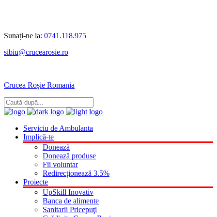
Sunați-ne la:
0741.118.975
sibiu@crucearosie.ro
Crucea Roșie Romania
Serviciu de Ambulanta
Implică-te
Donează
Donează produse
Fii voluntar
Redirecționează 3.5%
Proiecte
UpSkill Inovativ
Banca de alimente
Sanitarii Pricepuţi