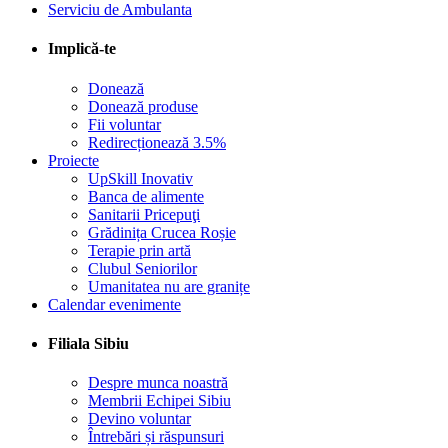
Serviciu de Ambulanta
Implică-te
Donează
Donează produse
Fii voluntar
Redirecționează 3.5%
Proiecte
UpSkill Inovativ
Banca de alimente
Sanitarii Pricepuţi
Grădinița Crucea Roșie
Terapie prin artă
Clubul Seniorilor
Umanitatea nu are granițe
Calendar evenimente
Filiala Sibiu
Despre munca noastră
Membrii Echipei Sibiu
Devino voluntar
Întrebări și răspunsuri