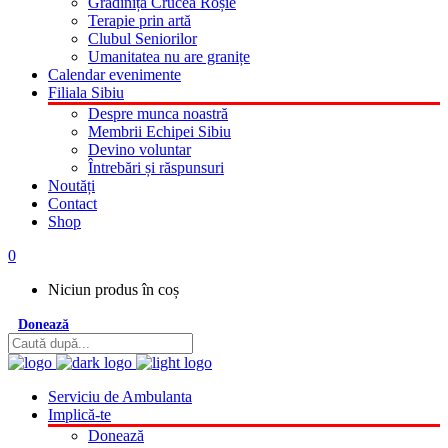
Grădinița Crucea Roșie
Terapie prin artă
Clubul Seniorilor
Umanitatea nu are granițe
Calendar evenimente
Filiala Sibiu
Despre munca noastră
Membrii Echipei Sibiu
Devino voluntar
Întrebări și răspunsuri
Noutăți
Contact
Shop
0
Niciun produs în coș
Donează
Serviciu de Ambulanta
Implică-te
Donează