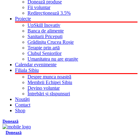
Donează produse
Fii voluntar
Redirecționează 3.5%
Proiecte
UpSkill Inovativ
Banca de alimente
Sanitarii Pricepuţi
Grădinița Crucea Roșie
Terapie prin artă
Clubul Seniorilor
Umanitatea nu are granițe
Calendar evenimente
Filiala Sibiu
Despre munca noastră
Membrii Echipei Sibiu
Devino voluntar
Întrebări și răspunsuri
Noutăți
Contact
Shop
Donează
Donează