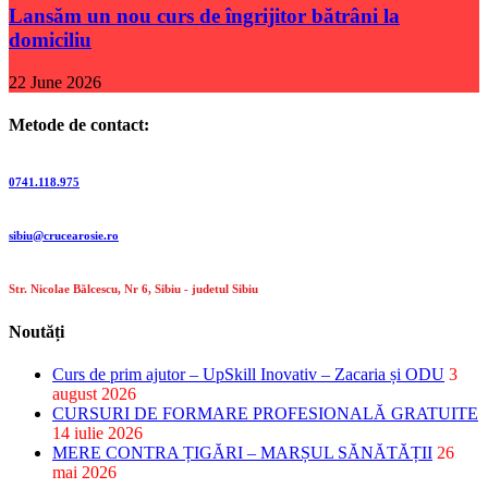
Lansăm un nou curs de îngrijitor bătrâni la
domiciliu
22 June 2026
Metode de contact:
Telefon:
0741.118.975
E-mail:
sibiu@crucearosie.ro
Adresa:
Str. Nicolae Bălcescu, Nr 6, Sibiu - judetul Sibiu
Noutăți
Curs de prim ajutor – UpSkill Inovativ – Zacaria și ODU
3
august 2026
CURSURI DE FORMARE PROFESIONALĂ GRATUITE
14 iulie 2026
MERE CONTRA ȚIGĂRI – MARȘUL SĂNĂTĂȚII
26
mai 2026