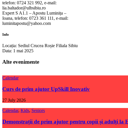
telefon: 0724 321 992, e-mail:
lia.baltador@ulbsibiu.ro
Expert S A1.1 – Apostu Luminița –
Ioana, telefon: 0723 361 111, e-mail:
luminitapostu@yahoo.com
Info
Locația:
Sediul Crucea Roșie Filiala Sibiu
Data:
1 mai 2025
Alte evenimente
Calendar
Curs de prim ajutor UpSkill Inovativ
27 July 2026
Calendar
,
Kids
,
Seniors
Demonstrații de prim ajutor pentru copii și adulți la