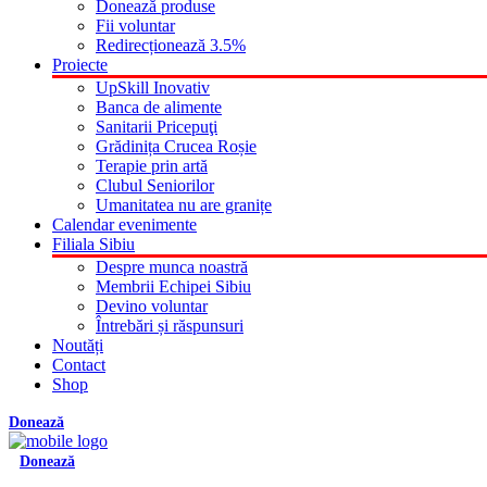
Donează produse
Fii voluntar
Redirecționează 3.5%
Proiecte
UpSkill Inovativ
Banca de alimente
Sanitarii Pricepuţi
Grădinița Crucea Roșie
Terapie prin artă
Clubul Seniorilor
Umanitatea nu are granițe
Calendar evenimente
Filiala Sibiu
Despre munca noastră
Membrii Echipei Sibiu
Devino voluntar
Întrebări și răspunsuri
Noutăți
Contact
Shop
Donează
Donează