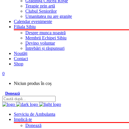
Grădinița Crucea Roșie
Terapie prin artă
Clubul Seniorilor
Umanitatea nu are granițe
Calendar evenimente
Filiala Sibiu
Despre munca noastră
Membrii Echipei Sibiu
Devino voluntar
Întrebări și răspunsuri
Noutăți
Contact
Shop
0
Niciun produs în coș
Donează
Serviciu de Ambulanta
Implică-te
Donează