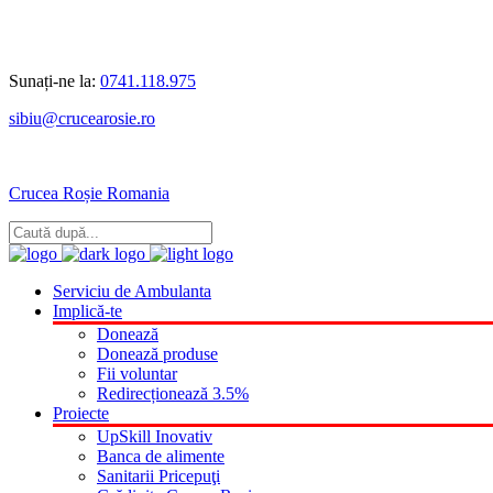
Sunați-ne la:
0741.118.975
sibiu@crucearosie.ro
Crucea Roșie Romania
Serviciu de Ambulanta
Implică-te
Donează
Donează produse
Fii voluntar
Redirecționează 3.5%
Proiecte
UpSkill Inovativ
Banca de alimente
Sanitarii Pricepuţi