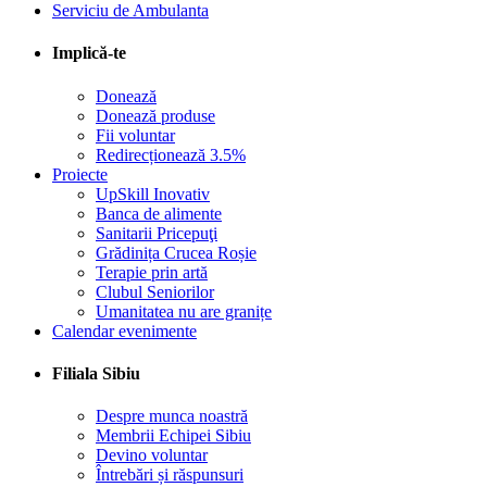
Serviciu de Ambulanta
Implică-te
Donează
Donează produse
Fii voluntar
Redirecționează 3.5%
Proiecte
UpSkill Inovativ
Banca de alimente
Sanitarii Pricepuţi
Grădinița Crucea Roșie
Terapie prin artă
Clubul Seniorilor
Umanitatea nu are granițe
Calendar evenimente
Filiala Sibiu
Despre munca noastră
Membrii Echipei Sibiu
Devino voluntar
Întrebări și răspunsuri