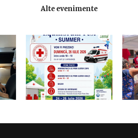
Alte evenimente
CALENDAR
KIDS
SENIORS
DEMONSTRAȚII DE
UTOR
PRIM AJUTOR PENTRU
B
IV
COPII ȘI ADULȚI LA
EQUILIBRUM FEST
26 JULY 2026