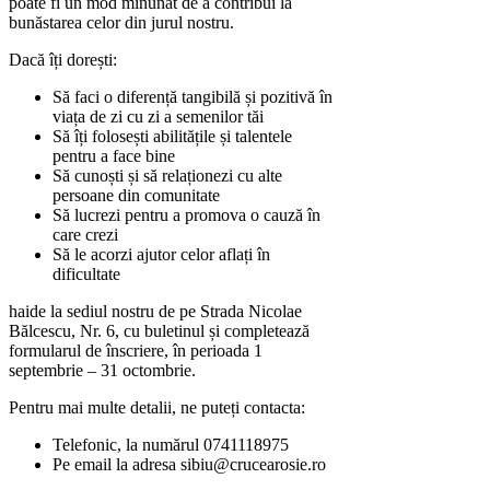
poate fi un mod minunat de a contribui la
bunăstarea celor din jurul nostru.
Dacă îți dorești:
Să faci o diferență tangibilă și pozitivă în
viața de zi cu zi a semenilor tăi
Să îți folosești abilitățile și talentele
pentru a face bine
Să cunoști și să relaționezi cu alte
persoane din comunitate
Să lucrezi pentru a promova o cauză în
care crezi
Să le acorzi ajutor celor aflați în
dificultate
haide la sediul nostru de pe Strada Nicolae
Bălcescu, Nr. 6, cu buletinul și completează
formularul de înscriere, în perioada 1
septembrie – 31 octombrie.
Pentru mai multe detalii, ne puteți contacta:
Telefonic, la numărul 0741118975
Pe email la adresa sibiu@crucearosie.ro