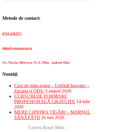
Metode de contact:
Telefon:
0741.118.975
E-mail:
sibiu@crucearosie.ro
Adresa:
Str. Nicolae Bălcescu, Nr 6, Sibiu - judetul Sibiu
Noutăți
Curs de prim ajutor – UpSkill Inovativ –
Zacaria și ODU
3 august 2026
CURSURI DE FORMARE
PROFESIONALĂ GRATUITE
14 iulie
2026
MERE CONTRA ȚIGĂRI – MARȘUL
SĂNĂTĂȚII
26 mai 2026
Crucea Roșie Sibiu