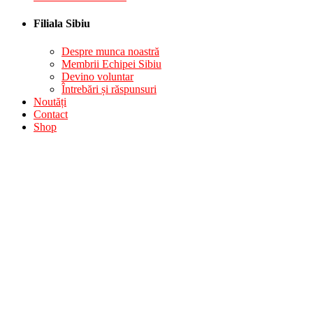
Filiala Sibiu
Despre munca noastră
Membrii Echipei Sibiu
Devino voluntar
Întrebări și răspunsuri
Noutăți
Contact
Shop