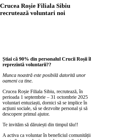
Crucea Roșie Filiala Sibiu
recrutează voluntari noi
Știai că 90% din personalul Crucii Roșii îl
reprezintă voluntarii??
Munca noastră este posibilă datorită unor
oameni ca tine.
Crucea Roșie Filiala Sibiu, recrutează, în
perioada 1 septembrie – 31 octombrie 2025
voluntari entuziaști, dornici să se implice în
acțiuni sociale, să se dezvolte personal și să
descopere primul ajutor.
Te invităm să dăruiești din timpul tău!!
A activa ca voluntar în beneficiul comunității