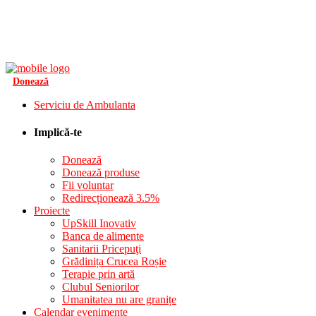
Donează
Serviciu de Ambulanta
Implică-te
Donează
Donează produse
Fii voluntar
Redirecționează 3.5%
Proiecte
UpSkill Inovativ
Banca de alimente
Sanitarii Pricepuţi
Grădinița Crucea Roșie
Terapie prin artă
Clubul Seniorilor
Umanitatea nu are granițe
Calendar evenimente